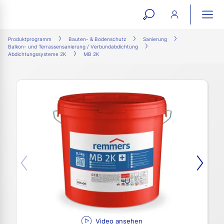
open
ope
search
mai
ation
Produktprogramm
Bauten- & Bodenschutz
Sanierung
Balkon- und Terrassensanierung / Verbundabdichtung
form
navi
Abdichtungssysteme 2K
MB 2K
Video ansehen