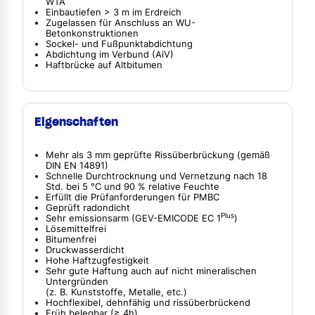
WTA
Einbautiefen > 3 m im Erdreich
Zugelassen für Anschluss an WU-
Betonkonstruktionen
Sockel- und Fußpunktabdichtung
Abdichtung im Verbund (AiV)
Haftbrücke auf Altbitumen
Eigenschaften
Mehr als 3 mm geprüfte Rissüberbrückung (gemäß
DIN EN 14891)
Schnelle Durchtrocknung und Vernetzung nach 18
Std. bei 5 °C und 90 % relative Feuchte
Erfüllt die Prüfanforderungen für PMBC
Geprüft radondicht
Plus
Sehr emissionsarm (GEV-EMICODE EC 1
)
Lösemittelfrei
Bitumenfrei
Druckwasserdicht
Hohe Haftzugfestigkeit
Sehr gute Haftung auch auf nicht mineralischen
Untergründen
(z. B. Kunststoffe, Metalle, etc.)
Hochflexibel, dehnfähig und rissüberbrückend
Früh belegbar (≥ 4h)