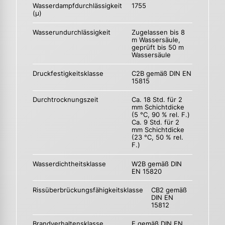
Wasserdampfdurchlässigkeit
1755
(µ)
Wasserundurchlässigkeit
Zugelassen bis 8
m Wassersäule,
geprüft bis 50 m
Wassersäule
Druckfestigkeitsklasse
C2B gemäß DIN EN
15815
Durchtrocknungszeit
Ca. 18 Std. für 2
mm Schichtdicke
(5 °C, 90 % rel. F.)
Ca. 9 Std. für 2
mm Schichtdicke
(23 °C, 50 % rel.
F.)
Wasserdichtheitsklasse
W2B gemäß DIN
EN 15820
Rissüberbrückungsfähigkeitsklasse
CB2 gemäß
DIN EN
15812
Brandverhaltensklasse
E gemäß DIN EN