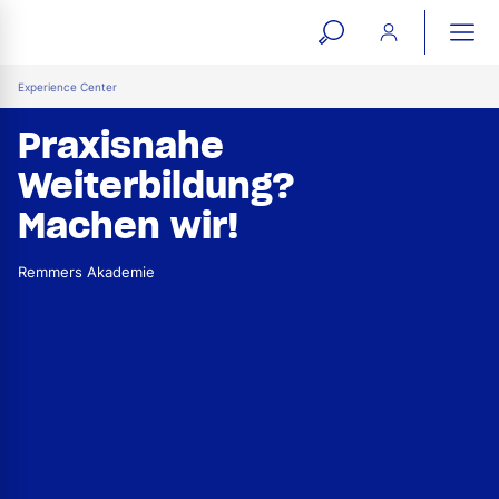
open
ope
search
mai
ation
Experience Center
form
navi
Praxisnahe
Weiterbildung?
Machen wir!
Remmers Akademie