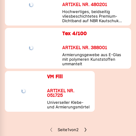
ARTIKEL NR. 480201
Hochwertiges, beidseitig
vliesbeschichtetes Premium-
Dichtband auf NBR Kautschuk
Basis
Tex 4/100
ARTIKEL NR. 388001
Armierungsgewebe aus E-Glas
mit polymeren Kunststoffen
ummantelt
VM Fill
ARTIKEL NR.
051725
Universeller Klebe-
und Armierungsmörtel
Seite
1
von
2