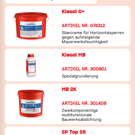
Kiesol C+
ARTIKEL NR. 074312
Silancreme für Horizontalsperren
gegen aufsteigende
Mauerwerksfeuchtigkeit
Kiesol MB
ARTIKEL NR. 300801
Spezialgrundierung
MB 2K
ARTIKEL NR. 301408
Zweikomponentige
multifunktionale
Bauwerksabdichtung
SP Top SR