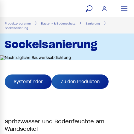
open
ope
search
mai
ation
Produktprogramm
Bauten- & Bodenschutz
Sanierung
Sockelsanierung
form
navi
Sockelsanierung
Systemfinder
Zu den Produkten
Spritzwasser und Bodenfeuchte am
Wandsockel