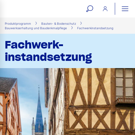
open
ope
search
mai
ation
Produktprogramm
Bauten- & Bodenschutz
Bauwerkserhaltung und Baudenkmalpflege
Fachwerkinstandsetzung
form
navi
Fachwerk-
instandsetzung