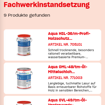
Fachwerkinstandsetzung
9 Produkte gefunden
Aqua HSL-36/m-Profi-
Holzschutz…
ARTIKEL NR. 705101
Schnell trocknende, besonders
rationell verarbeitbare,
wasserbasierte Premium-
Holzschutz-Lasur mit
ausgeprägtem Feuchte- & UV-
Aqua OML-48/tm-Öl-
Schutz für Holz im Freien
Mittelschich…
ARTIKEL NR. 771003
Langlebige, tuchmatte Lasur auf
Basis erneuerbarer Rohstoffe für
Holz in sensiblen Bereichen,
Innen- & Außen
Aqua OVL-49/tm-Öl-