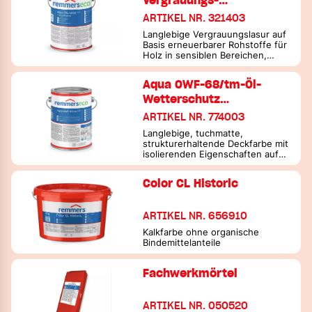
Vergrauungs-…
ARTIKEL NR. 321403
Langlebige Vergrauungslasur auf
Basis erneuerbarer Rohstoffe für
Holz in sensiblen Bereichen,
Innen- & Außen
Aqua OWF-68/tm-Öl-
Wetterschutz…
ARTIKEL NR. 774003
Langlebige, tuchmatte,
strukturerhaltende Deckfarbe mit
isolierenden Eigenschaften auf
Basis erneuerbarer Rohstoffe für
Holz in sensiblen Bereichen,
Color CL Historic
Innen- & Außen
ARTIKEL NR. 656910
Kalkfarbe ohne organische
Bindemittelanteile
Fachwerkmörtel
ARTIKEL NR. 050520