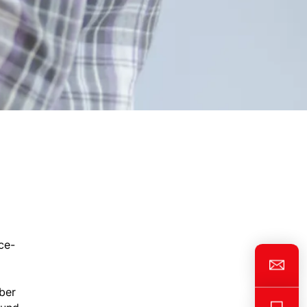
ce-
ber