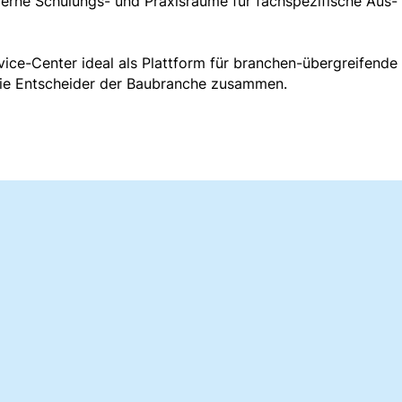
erne Schulungs- und Praxisräume für fachspezifische Aus-
rvice-Center ideal als Plattform für branchen-übergreifende
die Entscheider der Baubranche zusammen.