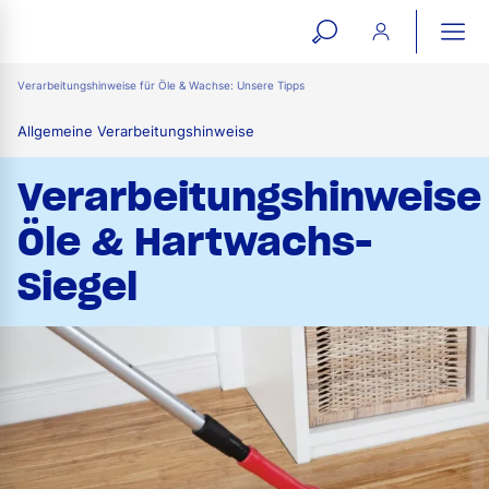
open
ope
search
mai
ation
Verarbeitungshinweise für Öle & Wachse: Unsere Tipps
form
navi
Allgemeine Verarbeitungshinweise
Verarbeitungshinweise
Öle & Hartwachs-
Siegel