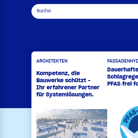
ARCHITEKTEN
FASSADENHY
Dauerhafte
Kompetenz, die
Schlagreg
Bauwerke schützt -
PFAS‑frei f
Ihr erfahrener Partner
für Systemlösungen.