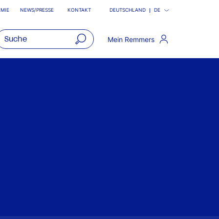
MIE
NEWS/PRESSE
KONTAKT
DEUTSCHLAND
DE
Mein Remmers
open
main
navigatio
mit Fokus auf
ntelligenz?
“
Gruppe