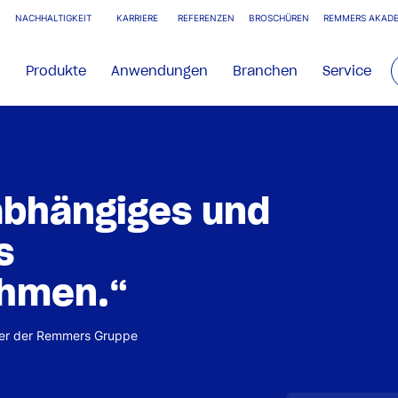
NACHHALTIGKEIT
KARRIERE
REFERENZEN
BROSCHÜREN
REMMERS AKADE
Produkte
Anwendungen
Branchen
Service
„Ausbildung 
Künstliche I
Machen wir!
Artur Malon, KI-Beauftragter Remmers 