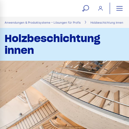
open
ope
search
mai
ation
Anwendungen & Produktsysteme – Lösungen für Profis
Holzbeschichtung innen
form
navi
Holzbeschichtung
innen