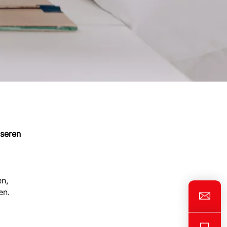
nseren
n,
en.