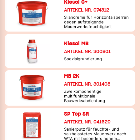
Kiesol C+
ARTIKEL NR. 074312
Silancreme für Horizontalsperren
gegen aufsteigende
Mauerwerksfeuchtigkeit
Kiesol MB
ARTIKEL NR. 300801
Spezialgrundierung
MB 2K
ARTIKEL NR. 301408
Zweikomponentige
multifunktionale
Bauwerksabdichtung
SP Top SR
ARTIKEL NR. 041620
Sanierputz für feuchte- und
salzbelastetes Mauerwerk nach
WTA mit besonders hohem