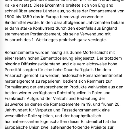
Kalke einsetzt. Diese Erkenntnis breitete sich von England
schnell über andere Länder aus, so dass der Romanzement von
1800 bis 1850 das in Europa bevorzugt verwendete
Bindemittel wurde. In den darauffolgenden Jahrzehnten bekam
er dann starke Konkurrenz durch den ebenfalls aus England
stammenden Portlandzement, bis seine Verwendung mit
Ausbruch des 1. Weltkrieges praktisch ganz versiegte.
Romanzemente wurden häufig als dünne Mörtelschicht mit
einer relativ hohen Zementdosierung eingesetzt. Der trotzdem
niedrige Diffusionswiderstand und die vergleichsweise hohe
Porosität sorgten für eine hohe Dauerhaftigkeit. Um dem
Anspruch gerecht zu werden, historische Romanzementmörtel
materialgerecht zu reparieren, bedient sich Remmers zur
Formulierung der entsprechenden Produkte wahlweise aus den
beiden wieder verfügbaren Rohstoffquellen in Polen und
Frankreich. Aufgrund der Vielzahl und Bedeutung der
Bauwerke an denen die Romanzemente im 19. und frühen 20.
Jahrhundert für Verputze und Fassadenornamentik eine
wesentliche Rolle spielten, und der bauphysikalisch
hochinteressanten Eigenschaften dieser Bindemittel hat die
Europäische Union zwei aufeinanderfolgende Projekte zur