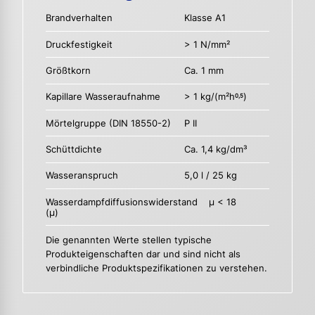
Brandverhalten
Klasse A1
Druckfestigkeit
> 1 N/mm²
Größtkorn
Ca. 1 mm
Kapillare Wasseraufnahme
> 1 kg/(m²h
)
0,5
Mörtelgruppe (DIN 18550-2)
P II
Schüttdichte
Ca. 1,4 kg/dm³
Wasseranspruch
5,0 l / 25 kg
Wasserdampfdiffusionswiderstand
µ < 18
(µ)
Die genannten Werte stellen typische
Produkteigenschaften dar und sind nicht als
verbindliche Produktspezifikationen zu verstehen.