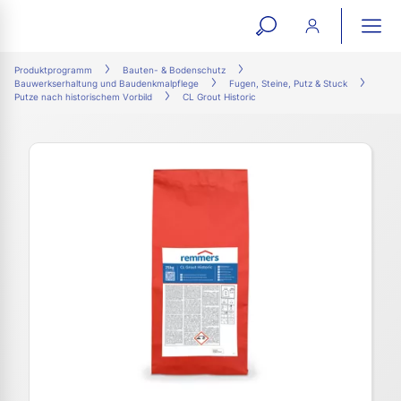
open
ope
search
mai
ation
Produktprogramm
Bauten- & Bodenschutz
Bauwerkserhaltung und Baudenkmalpflege
Fugen, Steine, Putz & Stuck
form
navi
Putze nach historischem Vorbild
CL Grout Historic