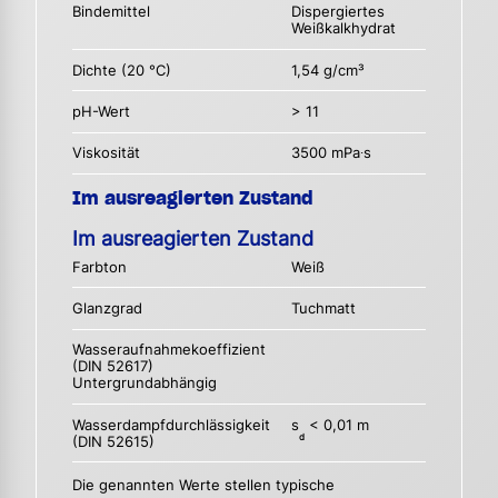
Bindemittel
Dispergiertes
Weißkalkhydrat
Dichte (20 °C)
1,54 g/cm³
pH-Wert
> 11
Viskosität
3500 mPa∙s
Im ausreagierten Zustand
Im ausreagierten Zustand
Farbton
Weiß
Glanzgrad
Tuchmatt
Wasseraufnahmekoeffizient
(DIN 52617)
Untergrundabhängig
Wasserdampfdurchlässigkeit
s
< 0,01 m
d
(DIN 52615)
Die genannten Werte stellen typische