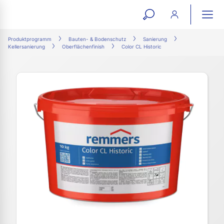
open
ope
search
mai
ation
Produktprogramm
Bauten- & Bodenschutz
Sanierung
Kellersanierung
Oberflächenfinish
Color CL Historic
form
navi