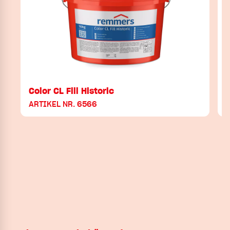
Color CL Fill Historic
C
ARTIKEL NR. 6566