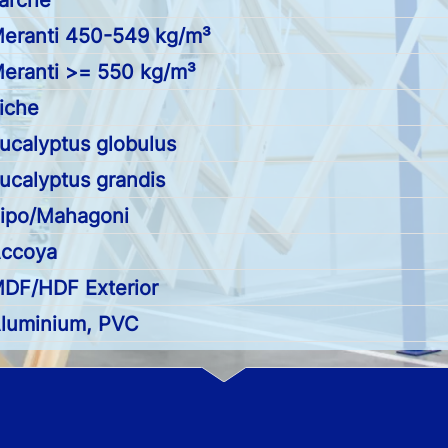
ärche
eranti 450-549 kg/m³
eranti >= 550 kg/m³
iche
ucalyptus globulus
ucalyptus grandis
ipo/Mahagoni
ccoya
DF/HDF Exterior
luminium, PVC