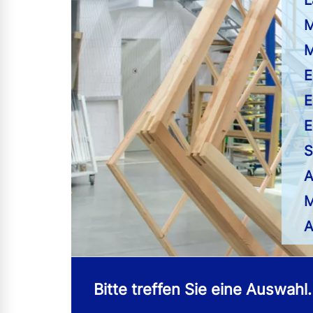
L
M
M
E
E
E
S
A
M
A
Bitte treffen Sie eine Auswahl.