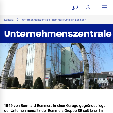
open
ope
search
mai
ation
Kontakt
Unternehmenszentrale | Remmers GmbH in Löningen
form
navi
Unternehmenszentrale
1949 von Bernhard Remmers in einer Garage gegründet liegt
der Unternehmenssitz der Remmers Gruppe SE seit jeher im