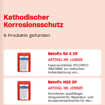
Kathodischer
Korrosionsschutz
6 Produkte gefunden
Betofix R4 S CP
ARTIKEL NR. 110625
Faserverstärkter PCC/SPCC
(RM/SRM) zur statischen
Instandsetzung von
Betonbauwerken / Reparatur-
und Anodeneinbettmörtel für
Betofix HQ3 CP
den kathodischen
Korrosionsschutz
ARTIKEL NR. 105525
Hochfester quellfähiger
Vergussmörtel, Reparatur- und
Anodeneinbettmörtel für den
kathodischen Korrosionsschutz