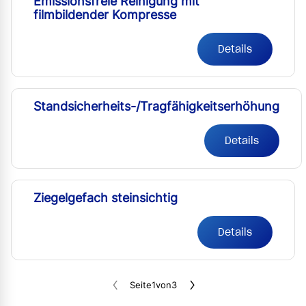
Emissionsfreie Reinigung mit
filmbildender Kompresse
Details
Standsicherheits-/Tragfähigkeitserhöhung
Details
Ziegelgefach steinsichtig
Details
Seite
1
von
3