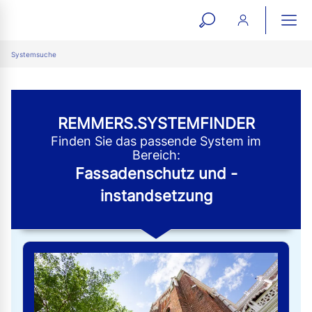
open
ope
search
mai
ation
Systemsuche
form
navi
REMMERS.SYSTEMFINDER
Finden Sie das passende System im
Bereich:
Fassadenschutz und -
instandsetzung