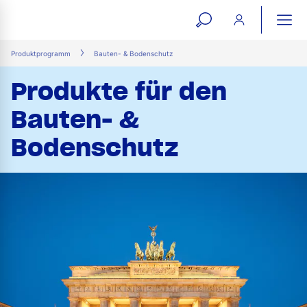
open
ope
search
mai
ation
Produktprogramm
Bauten- & Bodenschutz
form
navi
Produkte für den
Bauten- &
Bodenschutz