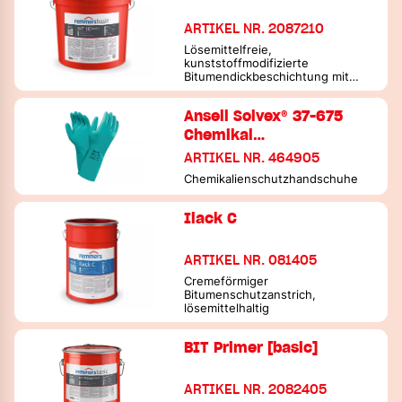
Untergrundvorbehandlung / Grundierung
Spachtel & Verbundmörtel
ARTIKEL NR. 2087210
Lösemittelfreie,
Spachtel & Verbundmörtel
Beschichtungen
kunststoffmodifizierte
Bitumendickbeschichtung mit
Beschichtungen
Bodenabdichtungen selbstverlaufend
Polystyrol, 1K
Ansell Solvex® 37-675
Bodenabdichtungen selbstverlaufend
Kleben
Chemikal…
Innen abdichten und energetisch sanieren
Platten [eco]-System
ARTIKEL NR. 464905
Kleben
Zubehör & Werkzeuge
Platten SLP CS-System
Chemikalienschutzhandschuhe
Platten [eco]-System
Streifentechnologie iQ-Therm-2.0
Ilack C
Platten SLP CS-System
Spachtel & Putze
ARTIKEL NR. 081405
Streifentechnologie iQ-Therm-2.0
Oberflächenfinish
Cremeförmiger
Bitumenschutzanstrich,
Spachtel & Putze
Zubehör & Werkzeuge
lösemittelhaltig
Oberflächenfinish
BIT Primer [basic]
ARTIKEL NR. 2082405