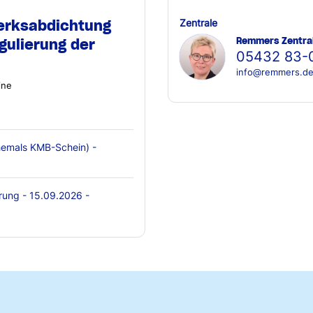
erksabdichtung
Zentrale
Remmers Zentra
gulierung der
05432 83-
info@remmers.d
ine
emals KMB-Schein) -
rung - 15.09.2026 -