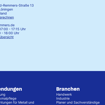
rd-Remmers-Straße 13
Löningen
land
erechnen
emmers.de
7:00 - 17:15 Uhr
0 - 16:00 Uhr
übersicht
endungen
Branchen
tung
Handwerk
kmalpflege
Industrie
htungen für Metall und
Planer und Sachverständige