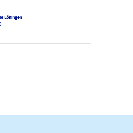
le Löningen
0
e