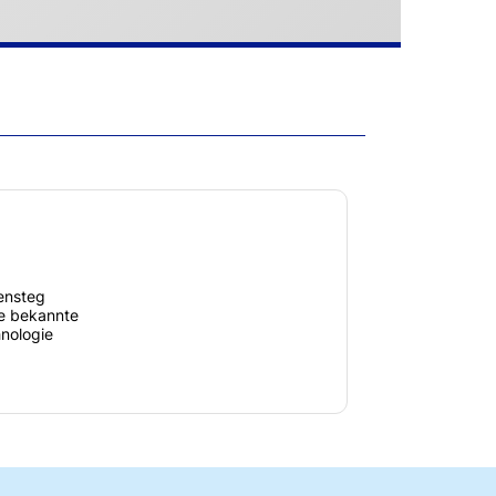
sensteg
ie bekannte
nologie