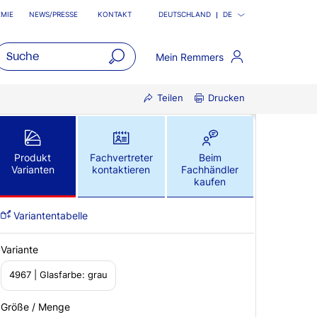
MIE
NEWS/PRESSE
KONTAKT
DEUTSCHLAND
DE
Mein Remmers
open
Teilen
Drucken
main
navigatio
Produkt
Fachvertreter
Beim
Varianten
kontaktieren
Fachhändler
kaufen
Variantentabelle
Variante
4967 | Glasfarbe: grau
Größe / Menge