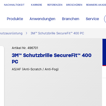
NACHHALTIGKEIT
KARRIERE
REFERENZEN
BROSCHÜREN
REMMERS AKADE
Produkte
Anwendungen
Branchen
Service
hutzausrüstung
3M™ Schutzbrille SecureFit™ 400 PC
Artikel Nr. 496701
3M™ Schutzbrille SecureFit™ 400
PC
AS/AF (Anti-Scratch / Anti-Fog)