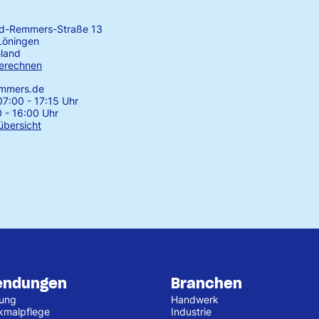
rd-Remmers-Straße 13
Löningen
land
erechnen
emmers.de
7:00 - 17:15 Uhr
0 - 16:00 Uhr
übersicht
endungen
Branchen
tung
Handwerk
kmalpflege
Industrie