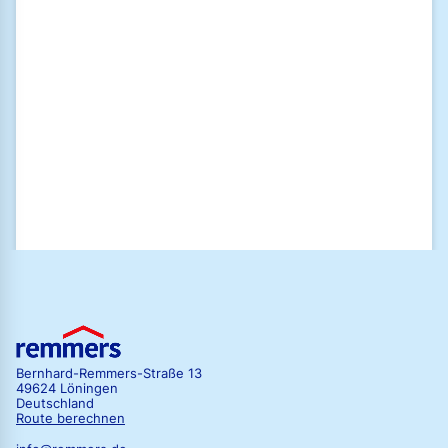
übersenden. Mit dem Widerrufen der Einwilligung zum Erhalt der
Newsletter wird auch die Einwilligung zum vorgenannten Tracking
widerrufen.
Ich habe die
Datenschutzrichtlinien
der Remmers GmbH gelesen und
stimme diesen zu.
Zum Newsletter anmelden
Bernhard-Remmers-Straße 13
49624 Löningen
Deutschland
Route berechnen