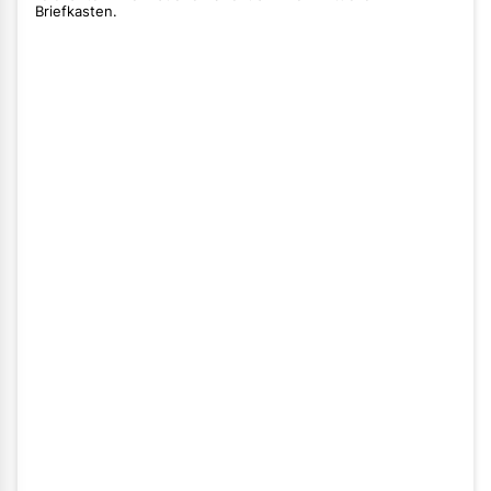
Briefkasten.
Vorname
Nachname
E-Mail
Straße
Hausnummer
PLZ