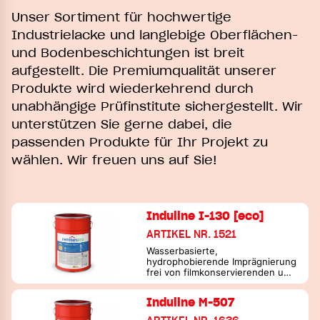
Unser Sortiment für hochwertige
Industrielacke und langlebige Oberflächen-
und Bodenbeschichtungen ist breit
aufgestellt. Die Premiumqualität unserer
Produkte wird wiederkehrend durch
unabhängige Prüfinstitute sichergestellt. Wir
unterstützen Sie gerne dabei, die
passenden Produkte für Ihr Projekt zu
wählen. Wir freuen uns auf Sie!
Induline I-130 [eco]
ARTIKEL NR. 1521
Wasserbasierte,
hydrophobierende Imprägnierung
frei von filmkonservierenden und
holzschützenden bioziden
Wirkstoffen auf Basis
Induline M-507
massebilanzierter Bindemittel