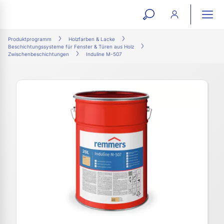
open
ope
search
mai
ation
Produktprogramm
Holzfarben & Lacke
Beschichtungssysteme für Fenster & Türen aus Holz
form
navi
Zwischenbeschichtungen
Induline M-507