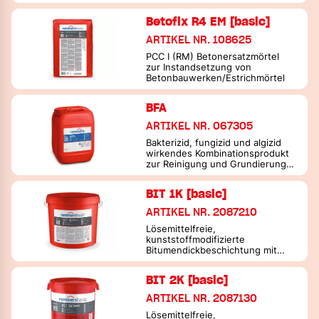
Betofix R4 EM [basic]
ARTIKEL NR. 108625
PCC I (RM) Betonersatzmörtel
zur Instandsetzung von
Betonbauwerken/Estrichmörtel
BFA
ARTIKEL NR. 067305
Bakterizid, fungizid und algizid
wirkendes Kombinationsprodukt
zur Reinigung und Grundierung
vergrünter und
vergrünungsgefährdeter
BIT 1K [basic]
Baustoffe
ARTIKEL NR. 2087210
Lösemittelfreie,
kunststoffmodifizierte
Bitumendickbeschichtung mit
Polystyrol, 1K
BIT 2K [basic]
ARTIKEL NR. 2087130
Lösemittelfreie,