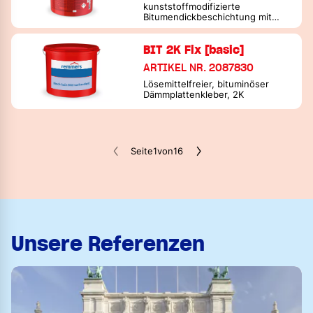
kunststoffmodifizierte
Bitumendickbeschichtung mit
Polystyrol, 2K
BIT 2K Fix [basic]
ARTIKEL NR. 2087830
Lösemittelfreier, bituminöser
Dämmplattenkleber, 2K
Seite
1
von
16
Unsere Referenzen