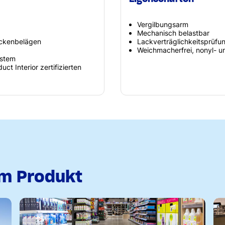
Vergilbungsarm
Mechanisch belastbar
lockenbelägen
Lackverträglichkeitsprüfu
Weichmacherfrei, nonyl- un
ystem
t Interior zertifizierten
em Produkt