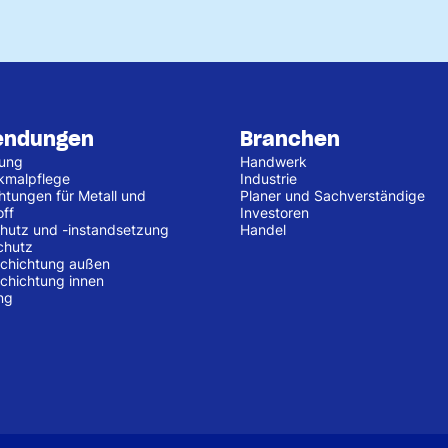
endungen
Branchen
tung
Handwerk
kmalpflege
Industrie
htungen für Metall und
Planer und Sachverständige
off
Investoren
hutz und -instandsetzung
Handel
chutz
chichtung außen
chichtung innen
ng