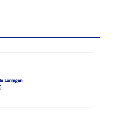
le Löningen
0
e