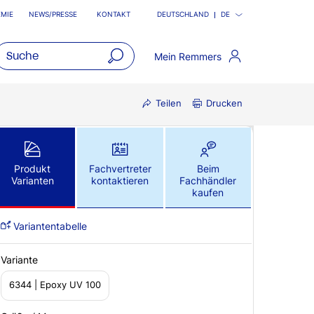
MIE
NEWS/PRESSE
KONTAKT
DEUTSCHLAND
DE
Mein Remmers
open
main
Teilen
Drucken
navigatio
Produkt
Fachvertreter
Beim
Varianten
kontaktieren
Fachhändler
kaufen
Variantentabelle
Variante
6344 | Epoxy UV 100