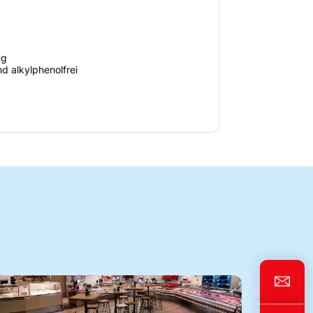
ng
d alkylphenolfrei