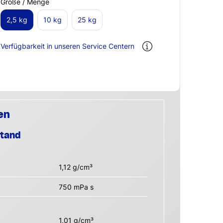
Größe / Menge
2,5 kg
10 kg
25 kg
Verfügbarkeit in unseren Service Centern
en
stand
1,12 g/cm³
750 mPa s
1,01 g/cm³