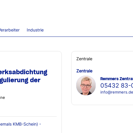
erarbeiter
Industrie
Zentrale
erksabdichtung
Zentrale
Remmers Zentra
gulierung der
05432 83-
info@remmers.d
ine
emals KMB-Schein) -