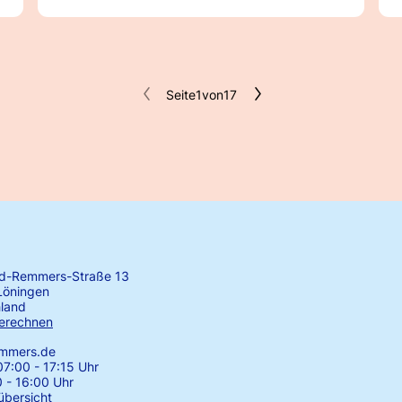
Seite
1
von
17
rd-Remmers-Straße 13
Löningen
land
erechnen
emmers.de
7:00 - 17:15 Uhr
0 - 16:00 Uhr
übersicht