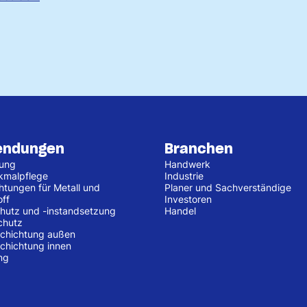
endungen
Branchen
tung
Handwerk
kmalpflege
Industrie
htungen für Metall und
Planer und Sachverständige
off
Investoren
hutz und -instandsetzung
Handel
chutz
chichtung außen
chichtung innen
ng