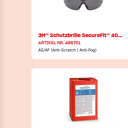
3M™ Schutzbrille SecureFit™ 40…
ARTIKEL NR. 496701
AS/AF (Anti-Scratch / Anti-Fog)