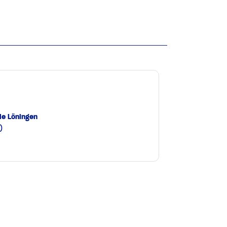
le Löningen
0
e