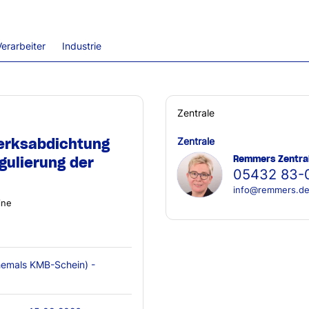
erarbeiter
Industrie
Zentrale
erksabdichtung
Zentrale
Remmers Zentra
gulierung der
05432 83-
info@remmers.d
ine
emals KMB-Schein) -