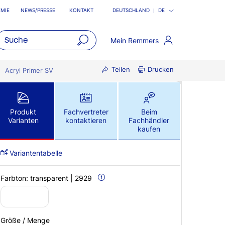
MIE
NEWS/PRESSE
KONTAKT
DEUTSCHLAND
DE
Mein Remmers
open
Teilen
Drucken
main
Acryl Primer SV
navigatio
Produkt
Fachvertreter
Beim
Varianten
kontaktieren
Fachhändler
kaufen
Variantentabelle
Farbton:
transparent | 2929
Größe / Menge