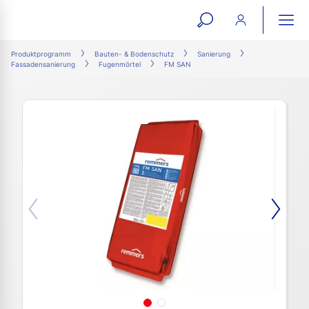
open
ope
search
mai
ation
Produktprogramm
Bauten- & Bodenschutz
Sanierung
Fassadensanierung
Fugenmörtel
FM SAN
form
navi