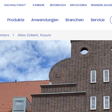
NACHHALTIGKEIT
KARRIERE
REFERENZEN
BROSCHÜREN
REMMERS AKADE
Produkte
Anwendungen
Branchen
Service
emmers
Altes Zollamt, Husum