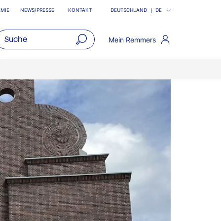
MIE
NEWS/PRESSE
KONTAKT
DEUTSCHLAND
DE
Mein Remmers
open
main
navigatio