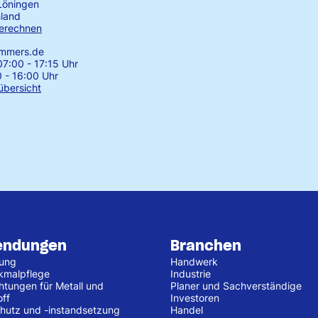
Löningen
land
erechnen
emmers.de
7:00 - 17:15 Uhr
0 - 16:00 Uhr
übersicht
endungen
Branchen
tung
Handwerk
kmalpflege
Industrie
htungen für Metall und
Planer und Sachverständige
off
Investoren
hutz und -instandsetzung
Handel