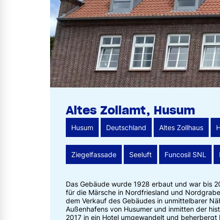
Altes Zollamt, Husum
Husum
Deutschland
Altes Zollhaus
H
Ziegelfassade
Seeluft
Funcosil SNL
Das Gebäude wurde 1928 erbaut und war bis 20
für die Märsche in Nordfriesland und Nordgrabe
dem Verkauf des Gebäudes in unmittelbarer Nä
Außenhafens von Husumer und inmitten der hist
2017 in ein Hotel umgewandelt und beherbergt