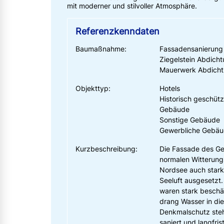
mit moderner und stilvoller Atmosphäre.
Referenzkenndaten
Baumaßnahme:
Fassadensanierung
Ziegelstein Abdicht
Mauerwerk Abdich
Objekttyp:
Hotels
Historisch geschützt
Gebäude
Sonstige Gebäude
Gewerbliche Gebä
Kurzbeschreibung:
Die Fassade des Ge
normalen Witterung
Nordsee auch stark
Seeluft ausgesetzt
waren stark beschä
drang Wasser in die
Denkmalschutz ste
saniert und langfri