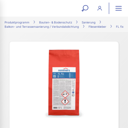
open
ope
search
mai
ation
Produktprogramm
Bauten- & Bodenschutz
Sanierung
Balkon- und Terrassensanierung / Verbundabdichtung
Fliesenkleber
FL fix
form
navi