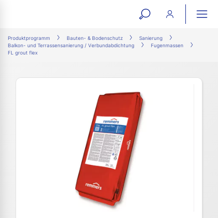
open
ope
search
mai
ation
Produktprogramm
Bauten- & Bodenschutz
Sanierung
Balkon- und Terrassensanierung / Verbundabdichtung
Fugenmassen
form
navi
FL grout flex