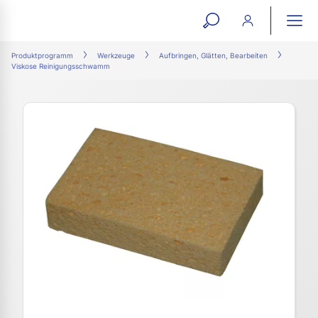
open
ope
search
mai
ation
Produktprogramm
Werkzeuge
Aufbringen, Glätten, Bearbeiten
Viskose Reinigungsschwamm
form
navi