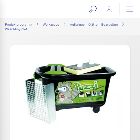
open
ope
search
mai
ation
Produktprogramm
Werkzeuge
Aufbringen, Glätten, Bearbeiten
Waschboy-Set
form
navi