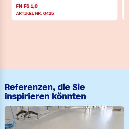
FM FS 1,0
F
ARTIKEL NR. 0435
Referenzen, die Sie
inspirieren könnten