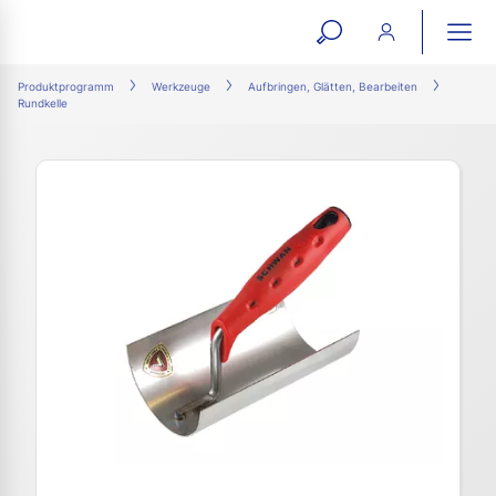
open
ope
search
mai
ation
Produktprogramm
Werkzeuge
Aufbringen, Glätten, Bearbeiten
Rundkelle
form
navi