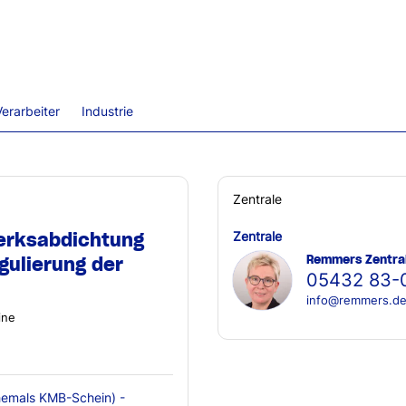
erarbeiter
Industrie
Zentrale
erksabdichtung
Zentrale
Remmers Zentra
gulierung der
05432 83-
info@remmers.d
ine
emals KMB-Schein) -