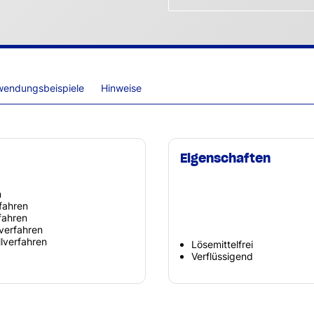
wendungsbeispiele
Hinweise
Eigenschaften
n
fahren
fahren
verfahren
lverfahren
Lösemittelfrei
Verflüssigend