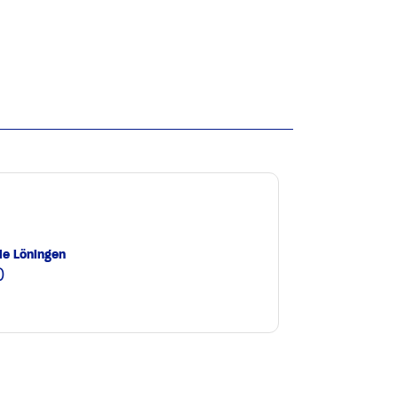
le Löningen
0
e