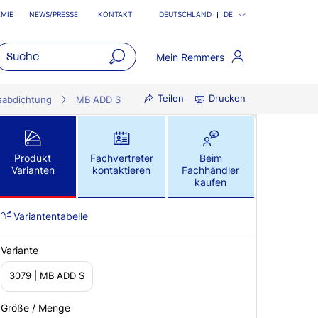
MIE
NEWS/PRESSE
KONTAKT
DEUTSCHLAND
DE
Mein Remmers
open
Teilen
Drucken
main
ksabdichtung
MB ADD S
navigatio
Produkt
Fachvertreter
Beim
Varianten
kontaktieren
Fachhändler
kaufen
Variantentabelle
Variante
3079 | MB ADD S
Größe / Menge