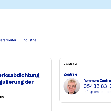
erarbeiter
Industrie
Zentrale
erksabdichtung
Zentrale
Remmers Zentra
gulierung der
05432 83-
info@remmers.d
ine