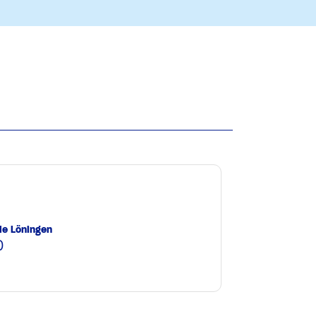
le Löningen
0
e