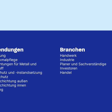
endungen
Branchen
tung
Handwerk
kmalpflege
Industrie
htungen für Metall und
Planer und Sachverständige
off
Investoren
hutz und -instandsetzung
Handel
chutz
chichtung außen
chichtung innen
ng