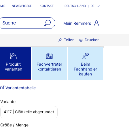
MIE
NEWS/PRESSE
KONTAKT
DEUTSCHLAND
DE
Mein Remmers
open
Teilen
Drucken
main
navigatio
Produkt
Fachvertreter
Beim
Varianten
kontaktieren
Fachhändler
kaufen
Variantentabelle
Variante
4117 | Glättkelle abgerundet
Größe / Menge