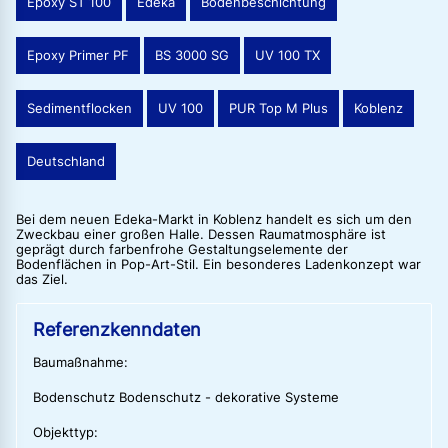
Epoxy ST 100
Edeka
Bodenbeschichtung
Epoxy Primer PF
BS 3000 SG
UV 100 TX
Sedimentflocken
UV 100
PUR Top M Plus
Koblenz
Deutschland
Bei dem neuen Edeka-Markt in Koblenz handelt es sich um den
Zweckbau einer großen Halle. Dessen Raumatmosphäre ist
geprägt durch farbenfrohe Gestaltungselemente der
Bodenflächen in Pop-Art-Stil. Ein besonderes Ladenkonzept war
das Ziel.
Referenzkenndaten
Baumaßnahme:
Bodenschutz Bodenschutz - dekorative Systeme
Objekttyp: