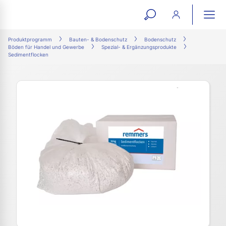
open
ope
search
mai
ation
Produktprogramm
Bauten- & Bodenschutz
Bodenschutz
Böden für Handel und Gewerbe
Spezial- & Ergänzungsprodukte
form
navi
Sedimentflocken