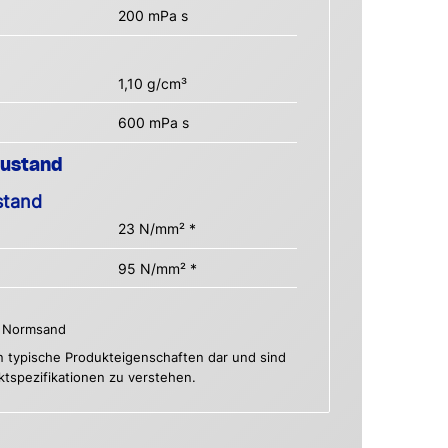
200 mPa s
1,10 g/cm³
600 mPa s
Zustand
stand
23 N/mm² *
95 N/mm² *
it Normsand
n typische Produkteigenschaften dar und sind
uktspezifikationen zu verstehen.