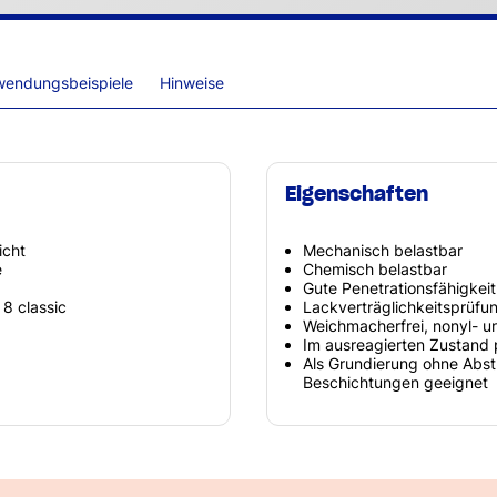
wendungsbeispiele
Hinweise
Eigenschaften
icht
Mechanisch belastbar
e
Chemisch belastbar
Gute Penetrationsfähigkeit
8 classic
Lackverträglichkeitsprüfu
Weichmacherfrei, nonyl- un
Im ausreagierten Zustand 
Als Grundierung ohne Abs
Beschichtungen geeignet