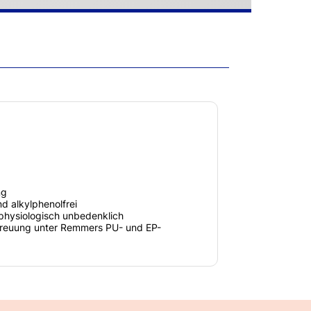
ng
d alkylphenolfrei
physiologisch unbedenklich
treuung unter Remmers PU- und EP-