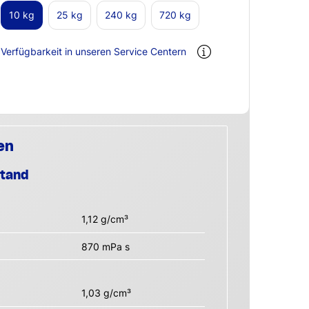
10 kg
25 kg
240 kg
720 kg
Verfügbarkeit in unseren Service Centern
en
stand
1,12 g/cm³
870 mPa s
1,03 g/cm³