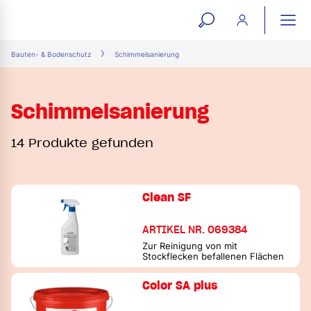
open
ope
search
mai
ation
Bauten- & Bodenschutz
Schimmelsanierung
form
navi
Schimmelsanierung
14 Produkte gefunden
Clean SF
ARTIKEL NR. 069384
Zur Reinigung von mit
Stockflecken befallenen Flächen
Color SA plus