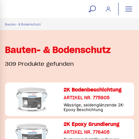
open
ope
search
mai
ation
Bauten- & Bodenschutz
form
navi
Bauten- & Bodenschutz
309 Produkte gefunden
2K Bodenbeschichtung
ARTIKEL NR. 775905
Wässrige, seidenglänzende 2K-
Epoxy Beschichtung
2K Epoxy Grundierung
ARTIKEL NR. 776405