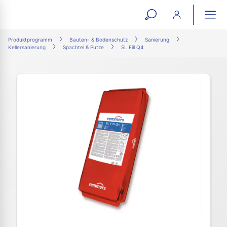
open
ope
search
mai
ation
Produktprogramm
Bauten- & Bodenschutz
Sanierung
Kellersanierung
Spachtel & Putze
SL Fill Q4
form
navi