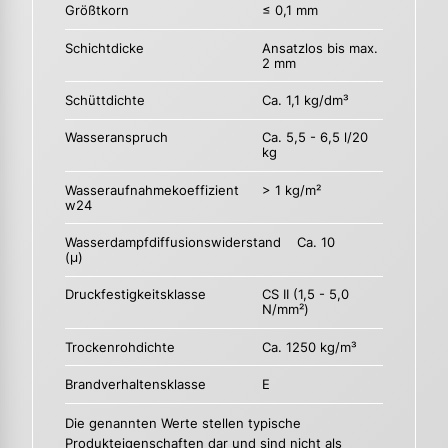
Größtkorn
≤ 0,1 mm
Schichtdicke
Ansatzlos bis max.
2 mm
Schüttdichte
Ca. 1,1 kg/dm³
Wasseranspruch
Ca. 5,5 - 6,5 l/20
kg
Wasseraufnahmekoeffizient
> 1 kg/m²
w24
Wasserdampfdiffusionswiderstand
Ca. 10
(µ)
Druckfestigkeitsklasse
CS II (1,5 - 5,0
N/mm²)
Trockenrohdichte
Ca. 1250 kg/m³
Brandverhaltensklasse
E
Die genannten Werte stellen typische
Produkteigenschaften dar und sind nicht als