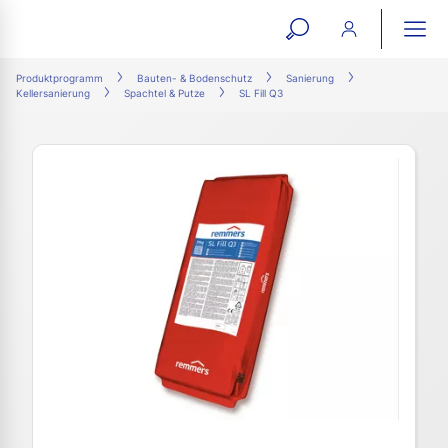
open
ope
search
mai
ation
Produktprogramm
Bauten- & Bodenschutz
Sanierung
Kellersanierung
Spachtel & Putze
SL Fill Q3
form
navi