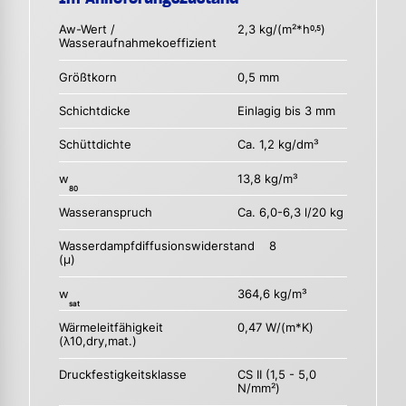
Aw-Wert /
2,3 kg/(m²*h
)
0,5
Wasseraufnahmekoeffizient
Größtkorn
0,5 mm
Schichtdicke
Einlagig bis 3 mm
Schüttdichte
Ca. 1,2 kg/dm³
w
13,8 kg/m³
80
Wasseranspruch
Ca. 6,0-6,3 l/20 kg
Wasserdampfdiffusionswiderstand
8
(µ)
w
364,6 kg/m³
sat
Wärmeleitfähigkeit
0,47 W/(m*K)
(λ10,dry,mat.)
Druckfestigkeitsklasse
CS II (1,5 - 5,0
N/mm²)