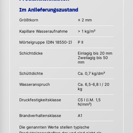
Im Anlieferungszustand
Größtkorn
≤ 2 mm
Kapillare Wasseraufnahme
> 1 kg/m²
Mörtelgruppe (DIN 18550-2)
P II
Schichtdicke
Einlagig bis 20 mm
Zweilagig bis 50
mm
Schüttdichte
Ca. 0,7 kg/dm³
Wasseranspruch
Ca. 6,5-6,8 l / 20
kg
Druckfestigkeitsklasse
CS I (i.M. 1,5
N/mm²)
Brandverhaltensklasse
A1
Die genannten Werte stellen typische