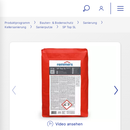
open
ope
search
mai
ation
Produktprogramm
Bauten- & Bodenschutz
Sanierung
Kellersanierung
Sanierputze
SP Top SL
form
navi
Video ansehen