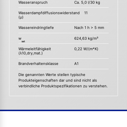
Wasseranspruch
Ca. 5,0 l/30 kg
Wasserdampfdiffusionswiderstand
11
(µ)
Wassereindringtiefe
Nach 1 h > 5 mm
w
624,63 kg/m³
sat
Wärmeleitfähigkeit
0,22 W/(m*K)
(λ10,dry,mat.)
Brandverhaltensklasse
A1
Die genannten Werte stellen typische
Produkteigenschaften dar und sind nicht als
verbindliche Produktspezifikationen zu verstehen.