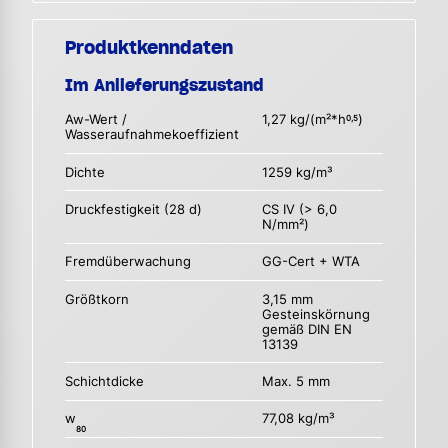
Produktkenndaten
Im Anlieferungszustand
Aw-Wert /
1,27 kg/(m²*h
)
0,5
Wasseraufnahmekoeffizient
Dichte
1259 kg/m³
Druckfestigkeit (28 d)
CS IV (> 6,0
N/mm²)
Fremdüberwachung
GG-Cert + WTA
Größtkorn
3,15 mm
Gesteinskörnung
gemäß DIN EN
13139
Schichtdicke
Max. 5 mm
w
77,08 kg/m³
80