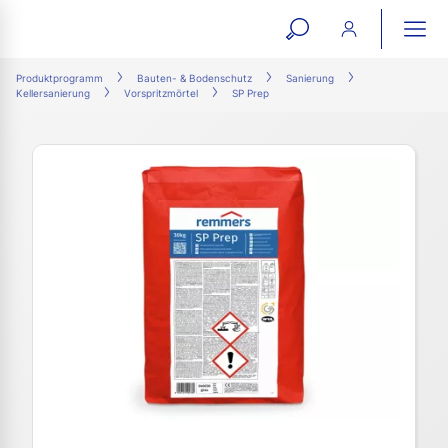
open
ope
search
mai
ation
Produktprogramm
Bauten- & Bodenschutz
Sanierung
Kellersanierung
Vorspritzmörtel
SP Prep
form
navi