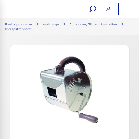
open
ope
search
mai
ation
Produktprogramm
Werkzeuge
Aufbringen, Glätten, Bearbeiten
Spritzputzapparat
form
navi