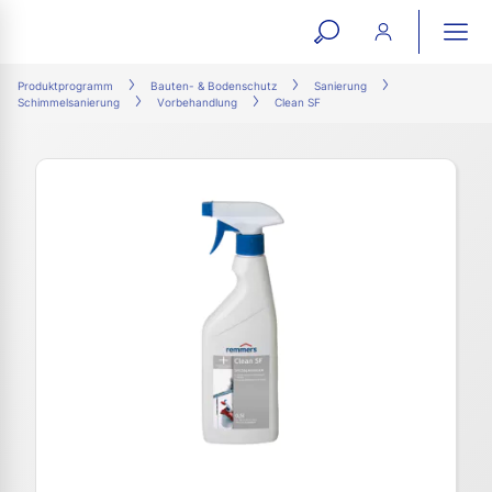
open
ope
search
mai
ation
Produktprogramm
Bauten- & Bodenschutz
Sanierung
Schimmelsanierung
Vorbehandlung
Clean SF
form
navi