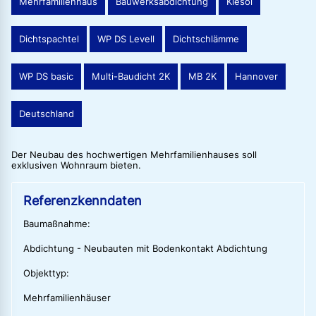
Mehrfamilienhaus
Bauwerksabdichtung
Kiesol
Dichtspachtel
WP DS Levell
Dichtschlämme
WP DS basic
Multi-Baudicht 2K
MB 2K
Hannover
Deutschland
Der Neubau des hochwertigen Mehrfamilienhauses soll
exklusiven Wohnraum bieten.
Referenzkenndaten
Baumaßnahme:
Abdichtung - Neubauten mit Bodenkontakt Abdichtung
Objekttyp:
Mehrfamilienhäuser