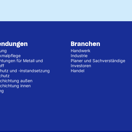
endungen
Branchen
tung
Handwerk
kmalpflege
Industrie
htungen für Metall und
Planer und Sachverständige
off
Investoren
hutz und -instandsetzung
Handel
chutz
chichtung außen
chichtung innen
ng