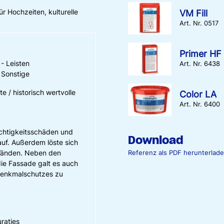
r Hochzeiten, kulturelle
VM Fill
Art. Nr. 0517
Primer HF
- Leisten
Art. Nr. 6438
 Sonstige
e / historisch wertvolle
Color LA
Art. Nr. 6400
uchtigkeitsschäden und
Download
uf. Außerdem löste sich
Wänden. Neben den
Referenz als PDF herunterlad
ie Fassade galt es auch
Denkmalschutzes zu
uraties