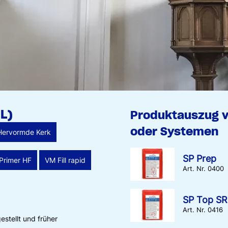
L)
Produktauszug 
oder Systemen
Hervormde Kerk
SP Prep
Primer HF
VM Fill rapid
Art. Nr. 0400
SP Top SR
Art. Nr. 0416
stellt und früher