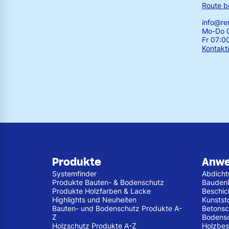
Route b
info@r
Mo-Do 0
Fr 07:0
Kontakt
Produkte
Anw
Systemfinder
Abdich
Produkte Bauten- & Bodenschutz
Bauden
Produkte Holzfarben & Lacke
Beschic
Highlights und Neuheiten
Kunstst
Bauten- und Bodenschutz Produkte A-
Betonsc
Z
Bodens
Holzschutz Produkte A-Z
Holzbes