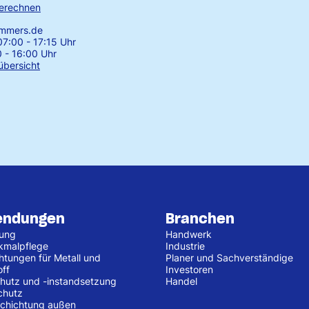
erechnen
emmers.de
7:00 - 17:15 Uhr
0 - 16:00 Uhr
übersicht
endungen
Branchen
tung
Handwerk
kmalpflege
Industrie
htungen für Metall und
Planer und Sachverständige
off
Investoren
hutz und -instandsetzung
Handel
chutz
chichtung außen