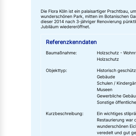
Die Flora Köln ist ein palaisartiger Prachtbau,
wunderschönen Park, mitten im Botanischen Ga
dieser 2014 nach 3-jähriger Renovierung pünktl
Jubiläum wiedereröffnet.
Referenzkenndaten
Baumaßnahme:
Holzschutz - Wohn
Holzschutz
Objekttyp:
Historisch geschützt
Gebäude
Schulen / Kindergärt
Museen
Gewerbliche Gebä
Sonstige öffentlic
Kurzbeschreibung:
Ein wichtiges stilp
Restaurierung war d
wunderschönen Eich
veredelt und gut g