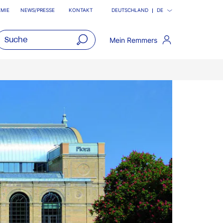
MIE
NEWS/PRESSE
KONTAKT
DEUTSCHLAND
DE
Mein Remmers
open
main
navigatio