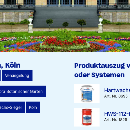
, Köln
Produktauszug 
oder Systemen
Versiegelung
Hartwach
ora Botanischer Garten
Art. Nr. 0695
chs-Siegel
Köln
HWS-112-H
Art. Nr. 1826