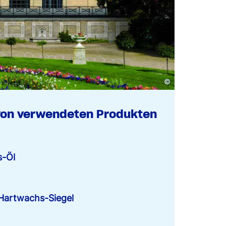
©
von verwendeten Produkten
s-Öl
artwachs-Siegel