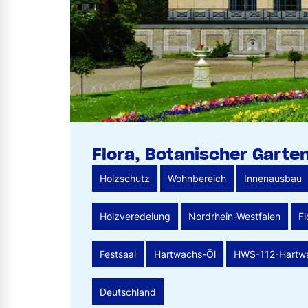
Flora, Botanischer Garten
Holzschutz
Wohnbereich
Innenausbau
Holzveredelung
Nordrhein-Westfalen
Fl
Festsaal
Hartwachs-Öl
HWS-112-Hartwa
Deutschland