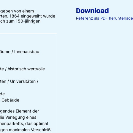
Download
 umgeben von einem
rten. 1864 eingeweiht wurde
Referenz als PDF herunterlad
ich zum 150-jährigen
räume / Innenausbau
e / historisch wertvolle
en / Universitäten /
ude
he Gebäude
rägendes Element der
ie Verlegung eines
enparketts, das optimal
egen maximalen Verschleiß